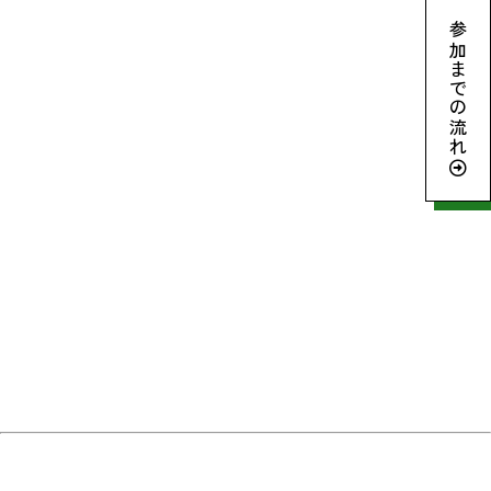
参加までの流れ
archive2024
ネイチャーポジティブとは
生坂村ってこんなところ
リジェネラティブ・ツーリズムとは
松本山雅FC
よくある質問
Member
Report
2026©️ 旅するいきもの大学校! All Rights Reserved.