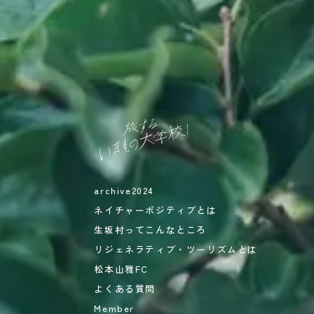
archive2024
ネイチャーポジティブとは
生坂村ってこんなところ
リジェネラティブ・ツーリズムとは
松本山雅FC
よくある質問
Member