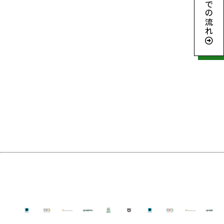
参加までの流れ
archive2024
ネイチャーポジティブとは
生坂村ってこんなところ
リジェネラティブ・ツーリズムとは
松本山雅FC
よくある質問
Member
Report
2026©️ 旅するいきもの大学校! All Rights Reserved.