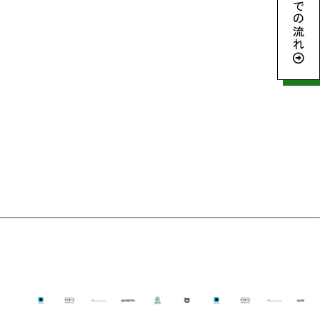
参加までの流れ
archive2024
ネイチャーポジティブとは
生坂村ってこんなところ
リジェネラティブ・ツーリズムとは
松本山雅FC
よくある質問
Member
Report
2026©️ 旅するいきもの大学校! All Rights Reserved.