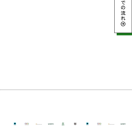
参加までの流れ
archive2024
ネイチャーポジティブとは
生坂村ってこんなところ
リジェネラティブ・ツーリズムとは
松本山雅FC
よくある質問
Member
Report
2026©️ 旅するいきもの大学校! All Rights Reserved.