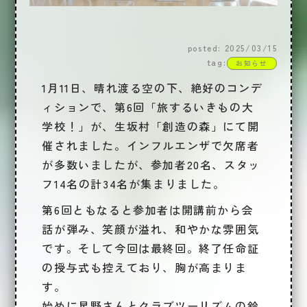
posted: 2025/03/15
tag:
お知らせ
1月11日、晴れ渡る空の下、絶好のコンデ
ィションで、
第6回「旅するいきもの大
学校！」
が、生坂村「創造の森」にて開
催されました。インフルエンザで欠席者
が多数いましたが、参加者20名、スタッ
フ14名の計34名が集まりました。
第6回ともなると参加者は開講前から会
話が弾み、笑顔が溢れ、和やかな雰囲気
です。そして今回は最終回。終了任命証
の授与式も控えており、胸が高まりま
す。
始めに星野さんとクラブツーリズムの鈴